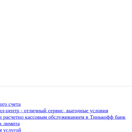
ого счета
л-центр - отличный сервис, выгодные условия
 и расчетно кассовым обслуживанием в Тинькофф банк
х лимита
я услугой