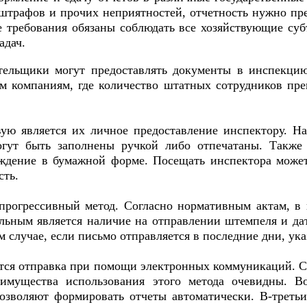
штрафов и прочих неприятностей, отчетность нужно пре
е требования обязаны соблюдать все хозяйствующие су
адач.
ельщики могут предоставлять документы в инспекцию
ем компаниям, где количество штатных сотрудников пр
ую является их личное предоставление инспектору. 
ут быть заполнены ручкой либо отпечатаны. Также 
рждение в бумажной форме. Посещать инспектора може
сть.
прогрессивный метод. Согласно нормативным актам, в 
льным является наличие на отправлении штемпеля и да
м случае, если письмо отправляется в последние дни, ук
ется отправка при помощи электронных коммуникаций. С
мущества использования этого метода очевидны. Во
зволяют формировать отчеты автоматически. В-третьи