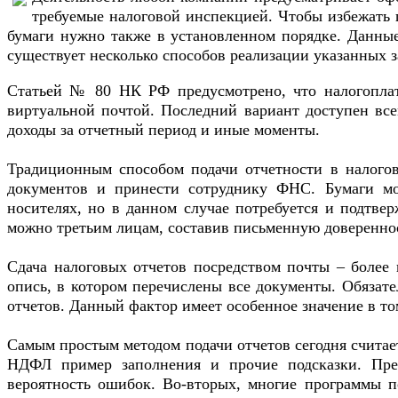
требуемые налоговой инспекцией. Чтобы избежать 
бумаги нужно также в установленном порядке. Данны
существует несколько способов реализации указанных з
Статьей № 80 НК РФ предусмотрено, что налогоплат
виртуальной почтой. Последний вариант доступен вс
доходы за отчетный период и иные моменты.
Традиционным способом подачи отчетности в налогов
документов и принести сотруднику ФНС. Бумаги мог
носителях, но в данном случае потребуется и подтве
можно третьим лицам, составив письменную доверенно
Сдача налоговых отчетов посредством почты – более 
опись, в котором перечислены все документы. Обязате
отчетов. Данный фактор имеет особенное значение в то
Самым простым методом подачи отчетов сегодня счита
НДФЛ пример заполнения и прочие подсказки. Преи
вероятность ошибок. Во-вторых, многие программы по