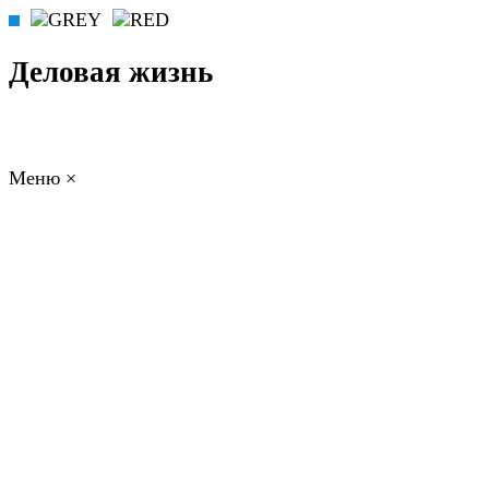
Деловая жизнь
Меню
×
ГЛАВНАЯ
РАБОТА
ФИНАНСЫ
БИЗНЕС
ПРАВО
РЕЙТИНГИ
ЭКОНОМИКА
ОТДЫХ
НОВОСТИ
КОНСУЛЬТАНТЫ
КОНТАКТЫ