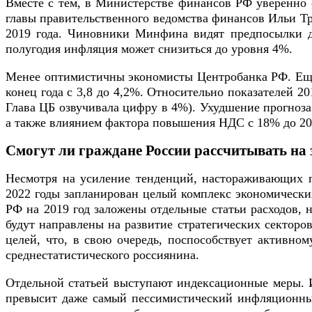
Вместе с тем, в Министерстве финансов РФ уверенно 
главы правительственного ведомства финансов Ильи Т
2019 года. Чиновники Минфина видят предпосылки дл
полугодия инфляция может снизиться до уровня 4%.
Менее оптимистичны экономисты Центробанка РФ. Еще 
конец года с 3,8 до 4,2%. Относительно показателей 2
Глава ЦБ озвучивала цифру в 4%). Ухудшение прогноза
а также влиянием фактора повышения НДС с 18% до 2
Смогут ли граждане России рассчитывать на 
Несмотря на усиление тенденций, настораживающих п
2022 годы запланирован целый комплекс экономических
РФ на 2019 год заложены отдельные статьи расходов,
будут направлены на развитие стратегических секторо
целей, что, в свою очередь, поспособствует активн
среднестатистического россиянина.
Отдельной статьей выступают индексационные меры. И
превысит даже самый пессимистический инфляционный