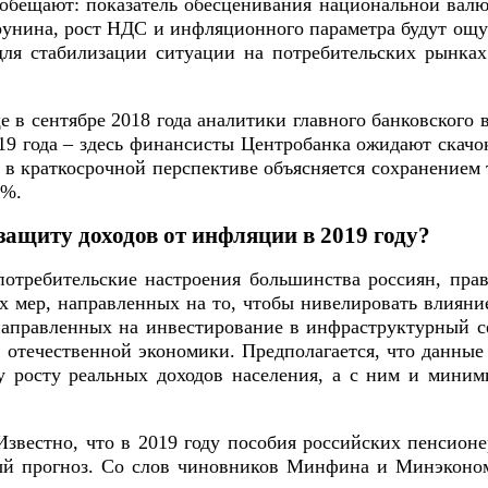
обещают: показатель обесценивания национальной валют
рунина, рост НДС и инфляционного параметра будут ощу
я стабилизации ситуации на потребительских рынках 
в сентябре 2018 года аналитики главного банковского
019 года – здесь финансисты Центробанка ожидают скач
 в краткосрочной перспективе объясняется сохранение
0%.
защиту доходов от инфляции в 2019 году?
отребительские настроения большинства россиян, прав
 мер, направленных на то, чтобы нивелировать влияни
 направленных на инвестирование в инфраструктурный
в отечественной экономики. Предполагается, что данн
ому росту реальных доходов населения, а с ним и мин
звестно, что в 2019 году пособия российских пенсионе
 прогноз. Со слов чиновников Минфина и Минэкономр