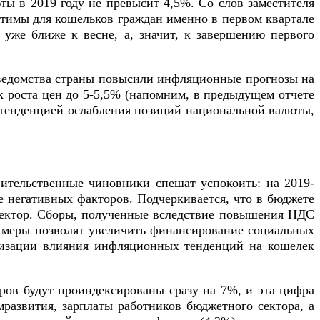
ы в 2019 году не превысит 4,5%. Со слов заместителя
тимы для кошельков граждан именно в первом квартале
уже ближе к весне, а, значит, к завершению первого
 ведомства страны повысили инфляционные прогнозы на
ок роста цен до 5-5,5% (напомним, в предыдущем отчете
м тенденцией ослабления позиций национальной валюты,
ительственные чиновники спешат успокоить: на 2019-
е негативных факторов. Подчеркивается, что в бюджете
 сектор. Сборы, полученные вследствие повышения НДС
ые меры позволят увеличить финансирование социальных
имизации влияния инфляционных тенденций на кошелек
ров будут проиндексированы сразу на 7%, и эта цифра
азвития, зарплаты работников бюджетного сектора, а