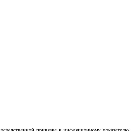
осредственной привязке к инфляционному показателю