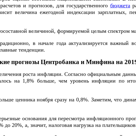
расчетов и прогнозов, для государственного
бюджета
ра
ависит величина ежегодной индексации зарплатных, 
огосоставной величиной, формируемой целым спектром м
традиционно, в начале года актуализируется важный 
главные тенденции.
Какие прогнозы Центробанка и Минфина на 201
еличения роста инфляции. Согласно официальным данны
алось на 1,8% больше, чем уровень инфляции по ито
ольше ценника ноября сразу на 0,8%. Заметим, что дин
ерьезные основания для пересмотра инфляционного прог
 до 20%, а, значит, налоговая нагрузка на плательщико