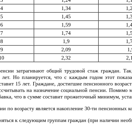
3
1,24
1,
4
1,34
1,
5
1,45
1,
6
1,59
1,
7
1,74
1,
8
1,9
1,
9
2,09
1,
10
2,32
2,
енсии затрагивают общий трудовой стаж граждан. Так
и лет. Но планируется, что с каждым годом этот показ
тавит 15 лет. Граждане, достигшие пенсионного возраст
ассчитывать на назначение социальной пенсии. Помимо 
дбавка, что в сумме составит прожиточный минимум, уст
ии по возрасту является накопление 30-ти пенсионных 
яться к следующим группам граждан (при наличии необх