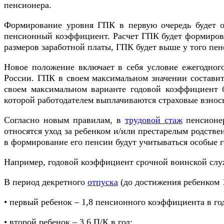
пенсионера.
Формирование уровня ГПК в первую очередь будет ос
пенсионный коэффициент. Расчет ГПК будет формиров
размеров заработной платы, ГПК будет выше у того пен
Новое положение включает в себя условие ежегодного
России. ГПК в своем максимальном значении составит 1
своем максимальном варианте годовой коэффициент б
которой работодателем выплачиваются страховые взнос
Согласно новым правилам, в
трудовой стаж
пенсионер
относятся уход за ребенком и/или престарелым родстве
в формирование его пенсии будут учитываться особые 
Например, годовой коэффициент срочной воинской служ
В период декретного
отпуска
(до достижения ребенком 1
• первый ребенок – 1,8 пенсионного коэффициента в го
• второй ребенок – 3,6 П/К в год;