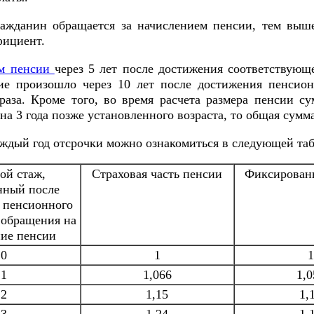
ажданин обращается за начислением пенсии, тем выше
фициент.
м пенсии
через 5 лет после достижения соответствующе
е произошло через 10 лет после достижения пенсионн
раза. Кроме того, во время расчета размера пенсии 
на 3 года позже установленного возраста, то общая сумм
ждый год отсрочки можно ознакомиться в следующей таб
ой стаж,
Страховая часть пенсии
Фиксирован
нный после
 пенсионного
з обращения на
ние пенсии
0
1
1
1
1,066
1,0
2
1,15
1,