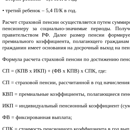
• третий ребенок – 5,4 П/К в год.
Расчет страховой пенсии осуществляется путем сумми
пенсионеру за социально-значимые периоды. Полу
правительством РФ. Далее размер пенсии формируе
премиального коэффициента, полагающего гражданам
гражданин имеет основания на досрочный выход на пен
Формула расчета страховой пенсии по достижению пенс
СП = (КПВ х ИКП) + (ФВ х КПВ) х СПК, где:
СП = страховой пенсии, рассчитанной в год начисления
КВП = премиальные коэффициенты, полагающиеся пенси
ИКП = индивидуальный пенсионный коэффициент (сум
ФВ = фиксированная выплата;
СПК = стоимость пенсионного коэффициента в год вып