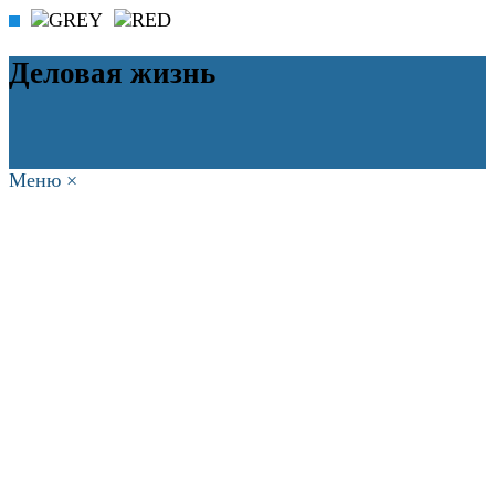
Деловая жизнь
Меню
×
ГЛАВНАЯ
РАБОТА
ФИНАНСЫ
БИЗНЕС
ПРАВО
РЕЙТИНГИ
ЭКОНОМИКА
ОТДЫХ
НОВОСТИ
КОНСУЛЬТАНТЫ
КОНТАКТЫ