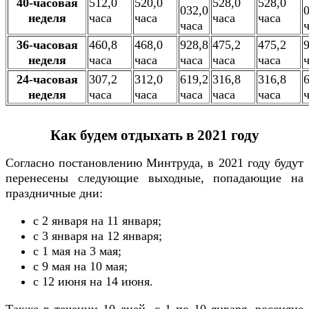
40-часовая
512,0
520,0
528,0
528,0
032,0
неделя
часа
часа
часа
часа
часа
36-часовая
460,8
468,0
928,8
475,2
475,2
неделя
часа
часа
часа
часа
часа
24-часовая
307,2
312,0
619,2
316,8
316,8
неделя
часа
часа
часа
часа
часа
Как будем отдыхать в 2021 году
Согласно постановлению Минтруда, в 2021 году будут
перенесены следующие выходные, попадающие на
праздничные дни:
c 2 января на 11 января;
c 3 января на 12 января;
c 1 мая на 3 мая;
c 9 мая на 10 мая;
c 12 июня на 14 июня.