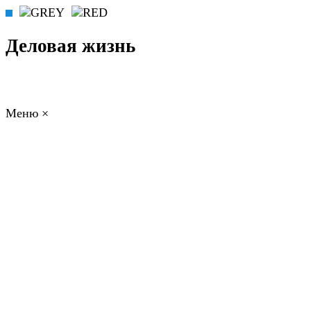
Деловая жизнь
Меню
×
ГЛАВНАЯ
РАБОТА
ФИНАНСЫ
БИЗНЕС
ПРАВО
РЕЙТИНГИ
ЭКОНОМИКА
ОТДЫХ
НОВОСТИ
КОНСУЛЬТАНТЫ
КОНТАКТЫ