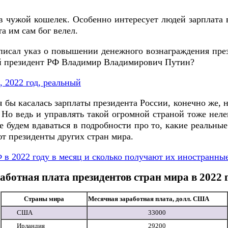
ь в чужой кошелек. Особенно интересует людей зарплат
а им сам бог велел.
исал указ о повышении денежного вознаграждения през
щий президент РФ Владимир Владимирович Путин?
 2022 год, реальный
 бы касалась зарплаты президента России, конечно же, н
. Но ведь и управлять такой огромной страной тоже нелег
е будем вдаваться в подробности про то, какие реальны
ют президенты других стран мира.
 в 2022 году в месяц и сколько получают их иностранны
аботная плата президентов стран мира в 2022 
Страны мира
Месячная заработная плата, долл. США
США
33000
Ирландия
29200