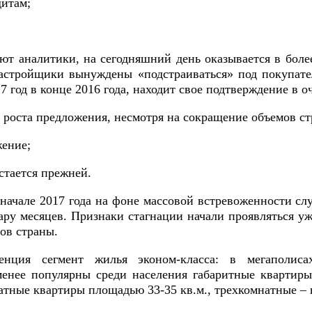
дитам;
ают аналитики, на сегодняшний день оказывается в бо
астройщики вынуждены «подстраиваться» под покупате
7 год в конце 2016 года, находит свое подтверждение в 
в роста предложения, несмотря на сокращение объемов ст
жение;
стается прежней.
 начале 2017 года на фоне массовой встревоженности с
ару месяцев. Признаки стагнации начали проявляться у
ов страны.
нция сегмент жилья эконом-класса: в мегаполисах
менее популярны среди населения габаритные квартир
тные квартиры площадью 33-35 кв.м., трехкомнатные – по