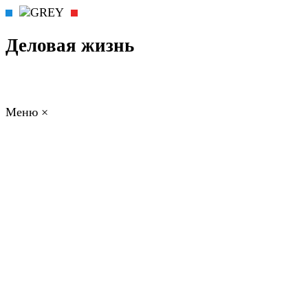
Деловая жизнь
Меню
×
ГЛАВНАЯ
РАБОТА
ФИНАНСЫ
БИЗНЕС
ПРАВО
РЕЙТИНГИ
ЭКОНОМИКА
ОТДЫХ
НОВОСТИ
КОНСУЛЬТАНТЫ
КОНТАКТЫ