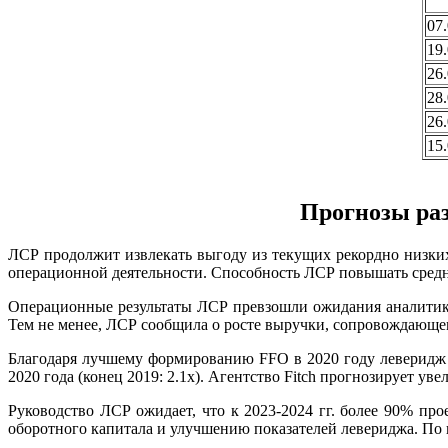
07
19
26
28
26
15
Прогнозы раз
ЛСР продолжит извлекать выгоду из текущих рекордно низких
операционной деятельности. Способность ЛСР повышать сред
Операционные результаты ЛСР превзошли ожидания аналитиков
Тем не менее, ЛСР сообщила о росте выручки, сопровождающем
Благодаря лучшему формированию FFO в 2020 году леверидж по
2020 года (конец 2019: 2.1x). Агентство Fitch прогнозирует ув
Руководство ЛСР ожидает, что к 2023-2024 гг. более 90% пр
оборотного капитала и улучшению показателей левериджа. По п