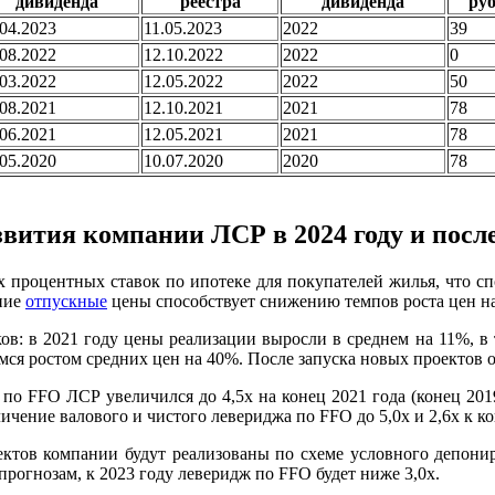
дивиденда
реестра
дивиденда
руб
.04.2023
11.05.2023
2022
39
.08.2022
12.10.2022
2022
0
.03.2022
12.05.2022
2022
50
.08.2021
12.10.2021
2021
78
.06.2021
12.05.2021
2021
78
.05.2020
10.07.2020
2020
78
вития компании ЛСР в 2024 году и посл
 процентных ставок по ипотеке для покупателей жилья, что спо
ние
отпускные
цены способствует снижению темпов роста цен на
: в 2021 году цены реализации выросли в среднем на 11%, в 
ся ростом средних цен на 40%. После запуска новых проектов о
 FFO ЛСР увеличился до 4,5x на конец 2021 года (конец 2019 
еличение валового и чистого левериджа по FFO до 5,0x и 2,6x к к
оектов компании будут реализованы по схеме условного депон
рогнозам, к 2023 году леверидж по FFO будет ниже 3,0x.