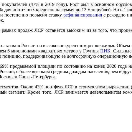
 покупателей (47% в 2019 году). Рост был в основном обуслов
5% для ипотечных кредитов на сумму до 12 млн рублей. Но с 1 и
ии постепенно повысил ставку
рефинансирования
с рекордно низ
к.
 рамках продаж ЛСР останется высоким из-за того, что проце
тельства в России на высококонкурентном рынке жилья. Объем 
ее чем 6 миллионами квадратных метров у Группы
ПИК
. Сильные
ю позицию, поддерживающую ее долгосрочную операционную де
9% продаваемой площади по состоянию на конец 2020 года нах
ссии, с более высоким средним доходом населения, чем в друг
осквы и Санкт-Петербурга.
егментов. Около 43% портфеля ЛСР в стоимостном выражении (ры
тный сегмент. Кроме того, ЛСР занимается девелопментом ком