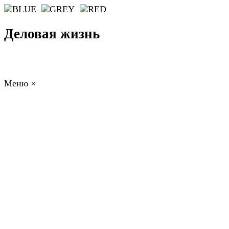
Деловая жизнь
Меню
×
ГЛАВНАЯ
РАБОТА
ФИНАНСЫ
БИЗНЕС
ПРАВО
РЕЙТИНГИ
ЭКОНОМИКА
ОТДЫХ
НОВОСТИ
КОНСУЛЬТАНТЫ
КОНТАКТЫ