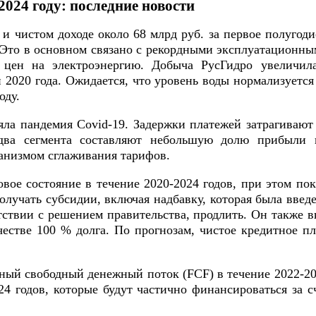
024 году: последние новости
и чистом доходе около 68 млрд руб. за первое полугод
 Это в основном связано с рекордными эксплуатационны
е цен на электроэнергию. Добыча РусГидро увеличи
 2020 года. Ожидается, что уровень воды нормализуетс
оду.
яла пандемия Covid-19. Задержки платежей затрагиваю
ва сегмента составляют небольшую долю прибыли к
ханизмом сглаживания тарифов.
вое состояние в течение 2020-2024 годов, при этом пок
лучать субсидии, включая надбавку, которая была введ
тствии с решением правительства, продлить. Он также 
стве 100 % долга. По прогнозам, чистое кредитное пл
ный свободный денежный поток (FCF) в течение 2022-20
024 годов, которые будут частично финансироваться за 