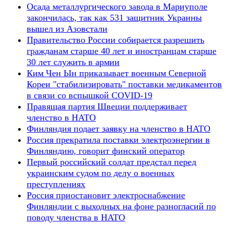
Осада металлургического завода в Мариуполе
закончилась, так как 531 защитник Украины
вышел из Азовстали
Правительство России собирается разрешить
гражданам старше 40 лет и иностранцам старше
30 лет служить в армии
Ким Чен Ын приказывает военным Северной
Кореи "стабилизировать" поставки медикаментов
в связи со вспышкой COVID-19
Правящая партия Швеции поддерживает
членство в НАТО
Финляндия подает заявку на членство в НАТО
Россия прекратила поставки электроэнергии в
Финляндию, говорит финский оператор
Первый российский солдат предстал перед
украинским судом по делу о военных
преступлениях
Россия приостановит электроснабжение
Финляндии с выходных на фоне разногласий по
поводу членства в НАТО