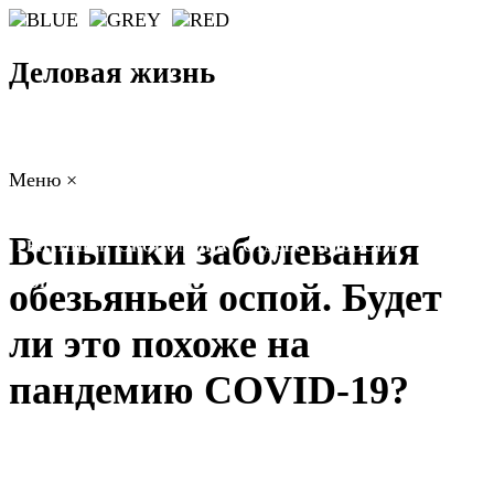
Деловая жизнь
Меню
×
ГЛАВНАЯ
РАБОТА
ФИНАНСЫ
БИЗНЕС
ПРАВО
Вспышки заболевания
РЕЙТИНГИ
ЭКОНОМИКА
ОТДЫХ
НОВОСТИ
КОНСУЛЬТАНТЫ
КОНТАКТЫ
обезьяньей оспой. Будет
ли это похоже на
пандемию COVID-19?