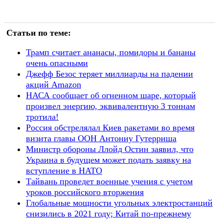
Статьи по теме:
Трамп считает ананасы, помидоры и бананы
очень опасными
Джефф Безос теряет миллиарды на падении
акций Amazon
НАСА сообщает об огненном шаре, который
произвел энергию, эквивалентную 3 тоннам
тротила!
Россия обстрелялал Киев ракетами во время
визита главы ООН Антониу Гутерриша
Министр обороны Ллойд Остин заявил, что
Украина в будущем может подать заявку на
вступление в НАТО
Тайвань проведет военные учения с учетом
уроков российского вторжения
Глобальные мощности угольных электростанций
снизились в 2021 году; Китай по-прежнему