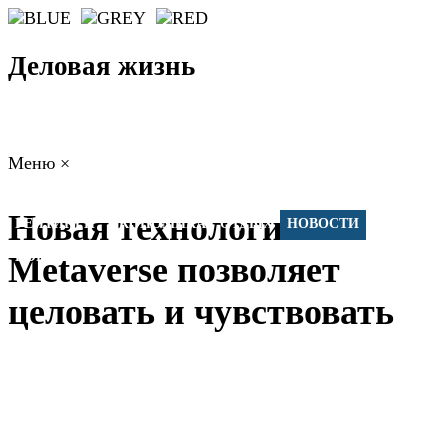
Деловая жизнь
Меню
×
ГЛАВНАЯ
РАБОТА
ФИНАНСЫ
БИЗНЕС
ПРАВО
Новая технология
РЕЙТИНГИ
ЭКОНОМИКА
ОТДЫХ
НОВОСТИ
КОНСУЛЬТАНТЫ
КОНТАКТЫ
Metaverse позволяет
целовать и чувствовать