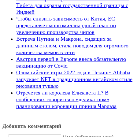
Тибета для охраны государственной границы с
Индией
Чтобы снизить зависимость от Китая, ЕС
представляет многомиллиардный план по
увеличению производства чипов
Встреча Путина и Макрона, сидящих за
длинным столом, стала поводом для огромного
количества мемов в сети
Австрия первой в Европе ввела обязательную
вакцинацию от Covid
Олимпийские игры 2022 года в Пекине: Alibaba
запускает NFT в традиционном китайском стиле
рисования тушью
Отречется ли королева Елизавета II? В
сообщениях говорится о «деликатном»
планировании коронации принца Чарльза
Добавить комментарий