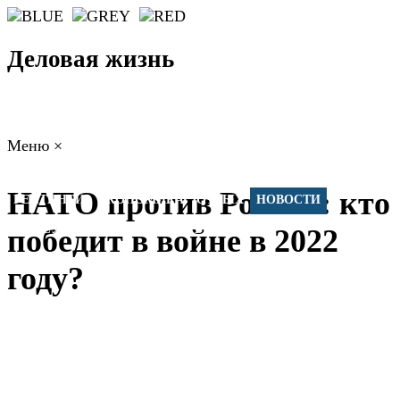
Деловая жизнь
Меню
×
ГЛАВНАЯ
РАБОТА
ФИНАНСЫ
БИЗНЕС
ПРАВО
НАТО против России: кто
РЕЙТИНГИ
ЭКОНОМИКА
ОТДЫХ
НОВОСТИ
КОНСУЛЬТАНТЫ
КОНТАКТЫ
победит в войне в 2022
году?