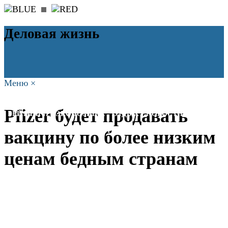
Деловая жизнь
Меню
×
ГЛАВНАЯ
РАБОТА
ФИНАНСЫ
БИЗНЕС
ПРАВО
Pfizer будет продавать
РЕЙТИНГИ
ЭКОНОМИКА
ОТДЫХ
НОВОСТИ
КОНСУЛЬТАНТЫ
КОНТАКТЫ
вакцину по более низким
ценам бедным странам