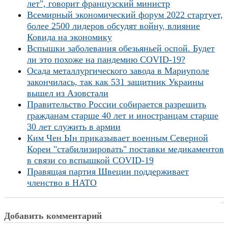
лет", говорит французский министр
Всемирный экономический форум 2022 стартует,
более 2500 лидеров обсудят войну, влияние
Ковида на экономику
Вспышки заболевания обезьяньей оспой. Будет
ли это похоже на пандемию COVID-19?
Осада металлургического завода в Мариуполе
закончилась, так как 531 защитник Украины
вышел из Азовстали
Правительство России собирается разрешить
гражданам старше 40 лет и иностранцам старше
30 лет служить в армии
Ким Чен Ын приказывает военным Северной
Кореи "стабилизировать" поставки медикаментов
в связи со вспышкой COVID-19
Правящая партия Швеции поддерживает
членство в НАТО
Добавить комментарий